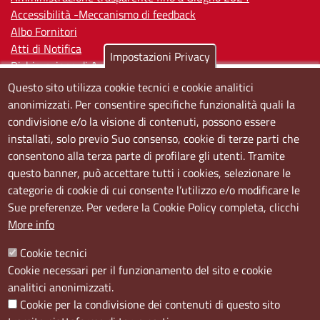
Accessibilità -Meccanismo di feedback
Albo Fornitori
Atti di Notifica
Impostazioni Privacy
Dichiarazione di Accessibilità
Questo sito utilizza cookie tecnici e cookie analitici
Sedi e orari
anonimizzati. Per consentire specifiche funzionalità quali la
condivisione e/o la visione di contenuti, possono essere
Sede Centrale:
installati, solo previo Suo consenso, cookie di terze parti che
Via S. Aspreno, 2, 80133 Napoli NA
consentono alla terza parte di profilare gli utenti. Tramite
questo banner, può accettare tutti i cookies, selezionare le
Sede Secondaria:
categorie di cookie di cui consente l’utilizzo e/o modificare le
Corso Meridionale, 58 80143 Napoli NA
Sue preferenze. Per vedere la Cookie Policy completa, clicchi
Orari
More info
Dal lunedi al giovedì dalle ore 8.50 alle ore 12.00
Cookie tecnici
Il venerdì dalle ore 8.50 alle ore 11.00
Cookie necessari per il funzionamento del sito e cookie
analitici anonimizzati.
Social
Cookie per la condivisione dei contenuti di questo sito