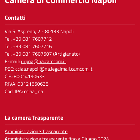
Contatti
Via S. Aspreno, 2
- 80133 Napoli
Tel.
+39 081 7607712
Tel. +39 081 7607716
Tel. +39 081 7607507 (Artigianato)
E-mail:
urpna@na.camcom.it
PEC:
cciaa.napoli@na.legalmail.camcom.it
C.F.: 80014190633
P.IVA: 03121650638
Cod. IPA: cciaa_na
La camera Trasparente
Amministrazione Trasparente
Amministrazione trasparente fino a Giugno 2024