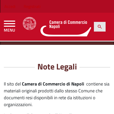
Salta al contenuto principale
Menu profilo utente
Accedi
Registrati
h
Cerca
MENU
CAMERE DI COMMERCIO D'ITALIA
HOME
NOTE LEGALI
Note Legali
Il sito del
Camera di Commercio di Napoli
contiene sia
materiali originali prodotti dallo stesso Comune che
documenti resi disponibili in rete da istituzioni o
organizzazioni.