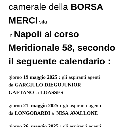
camerale della
BORSA
MERCI
sita
Napoli
al
corso
in
Meridionale 58, secondo
il seguente calendario :
giorno
19 maggio 2025 :
gli aspiranti agenti
d
a
GARGIULO DIEGOJUNIOR
GAETANO
a
LOASSES
giorno
21
maggio
2025 :
gli aspiranti agenti
da
LONGOBARDI
a
NISA AVALLONE
giorno
26
maggio
2025 :
gli aspiranti agenti