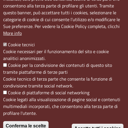
Via S. Aspreno, 2, 80133 Napoli NA
consentono alla terza parte di profilare gli utenti. Tramite
questo banner, può accettare tutti i cookies, selezionare le
Sede Secondaria:
categorie di cookie di cui consente l’utilizzo e/o modificare le
Corso Meridionale, 58 80143 Napoli NA
Sue preferenze. Per vedere la Cookie Policy completa, clicchi
Orari
More info
Dal lunedi al giovedì dalle ore 8.50 alle ore 12.00
Cookie tecnici
Il venerdì dalle ore 8.50 alle ore 11.00
Cookie necessari per il funzionamento del sito e cookie
analitici anonimizzati.
Social
Cookie per la condivisione dei contenuti di questo sito
tramite piattaforme di terze parti
Cookie tecnico di terza parte che consente la funzione di
condivisione tramite social network.
Cookie di piattaforme di social networking
Menù privacy
Cookie
Note Legali
Accesso riservato
Cookie legati alla visualizzazione di pagine social e contenuti
multimediali incorporati, che consentono alla terza parte di
profilare l'utente.
Conferma le scelte