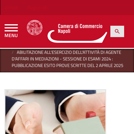
Salta al contenuto principale
Menu profilo utente
Accedi
Registrati
h
Cerca
MENU
CAMERE DI COMMERCIO D'ITALIA
HOME
ABILITAZIONE ALL'ESERCIZIO DELL'ATTIVITÀ DI AGENTE
D'AFFARI IN MEDIAZIONI - SESSIONE DI ESAMI 2024 :
PUBBLICAZIONE ESITO PROVE SCRITTE DEL 2 APRILE 2025