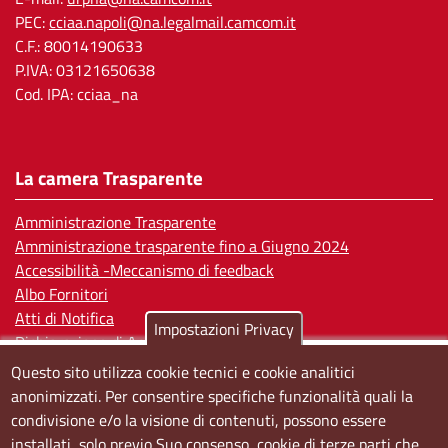
PEC:
cciaa.napoli@na.legalmail.camcom.it
C.F.: 80014190633
P.IVA: 03121650638
Cod. IPA: cciaa_na
La camera Trasparente
Amministrazione Trasparente
Amministrazione trasparente fino a Giugno 2024
Accessibilità -Meccanismo di feedback
Albo Fornitori
Atti di Notifica
Impostazioni Privacy
Dichiarazione di Accessibilità
Questo sito utilizza cookie tecnici e cookie analitici
Sedi e orari
anonimizzati. Per consentire specifiche funzionalità quali la
condivisione e/o la visione di contenuti, possono essere
Sede Centrale:
installati, solo previo Suo consenso, cookie di terze parti che