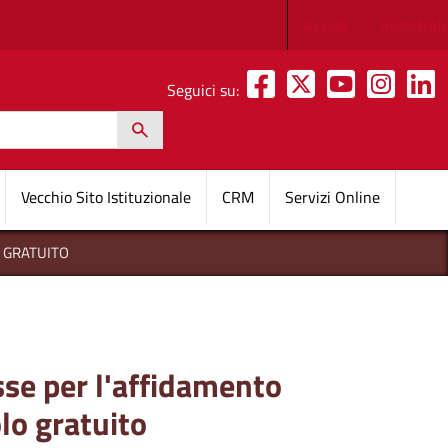
Menu profilo 
Accedi
Registrati
Seguici su:
h
pale
Vecchio Sito Istituzionale
CRM
Servizi Online
O GRATUITO
sse per l'affidamento
olo gratuito