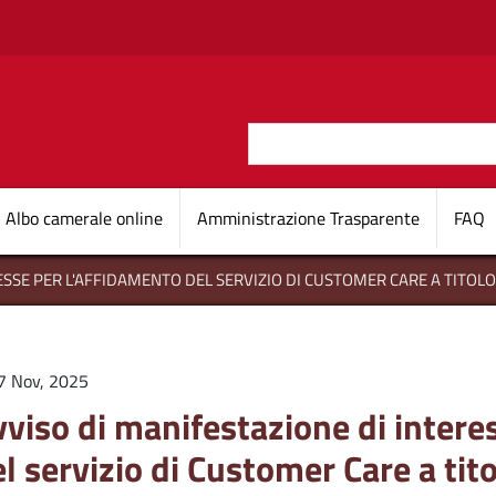
Salta al contenuto principale
Cerca
O D'ITALIA
Navigazione princi
Albo camerale online
Amministrazione Trasparente
FAQ
ESSE PER L'AFFIDAMENTO DEL SERVIZIO DI CUSTOMER CARE A TITOL
7 Nov, 2025
viso di manifestazione di intere
l servizio di Customer Care a tit