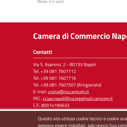
Media:
4
(
1
vote)
Camera di Commercio Napo
Contatti
Via S. Aspreno, 2
- 80133 Napoli
Tel.
+39 081 7607712
Tel. +39 081 7607716
Tel. +39 081 7607507 (Artigianato)
E-mail:
urpna@na.camcom.it
PEC:
cciaa.napoli@na.legalmail.camcom.it
C.F.: 80014190633
P.IVA: 03121650638
Questo sito utilizza cookie tecnici e cookie ana
Cod. IPA: cciaa_na
possono essere installati, solo previo Suo cons