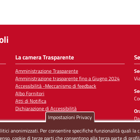
li
La camera Trasparente
Se
Amministrazione Trasparente
Se
Amministrazione trasparente fino a Giugno 2024
Vi
Accessibilità -Meccanismo di feedback
Se
Albo Fornitori
Co
Atti di Notifica
Dichiarazione di Accessibilità
Or
Impostazioni Privacy
Da
Il
litici anonimizzati. Per consentire specifiche funzionalità quali la 
enso, cookie di terze parti che consentono alla terza parte di profi