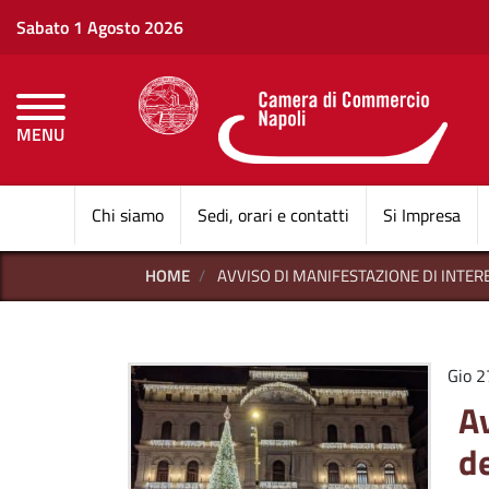
Sabato 1 Agosto 2026
MENU
CAMERE DI COMMERCI
Chi siamo
Sedi, orari e contatti
Si Impresa
HOME
AVVISO DI MANIFESTAZIONE DI INTER
Gio 2
Av
de