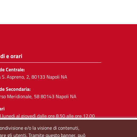
di e orari
de Centrale:
a S. Aspreno, 2, 80133 Napoli NA
de Secondaria:
rso Meridionale, 58 80143 Napoli NA
ari
l lunedi al giovedì dalle ore 8.50 alle ore 12.00
 venerdì dalle ore 8.50 alle ore 11.00
condivisione e/o la visione di contenuti,
lare gli utenti. Tramite questo banner, può