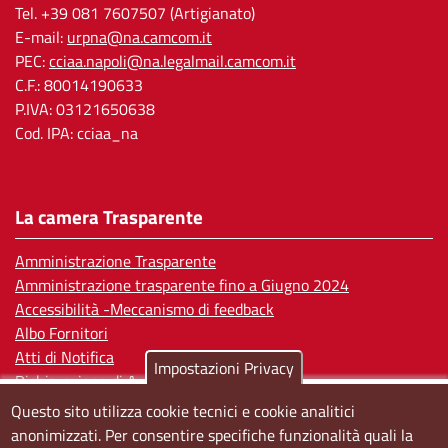
Tel. +39 081 7607507 (Artigianato)
E-mail:
urpna@na.camcom.it
PEC:
cciaa.napoli@na.legalmail.camcom.it
C.F.: 80014190633
P.IVA: 03121650638
Cod. IPA: cciaa_na
La camera Trasparente
Amministrazione Trasparente
Amministrazione trasparente fino a Giugno 2024
Accessibilità -Meccanismo di feedback
Albo Fornitori
Atti di Notifica
Impostazioni Privacy
Dichiarazione di Accessibilità
Questo sito utilizza cookie tecnici e cookie analitici
Sedi e orari
anonimizzati. Per consentire specifiche funzionalità quali la