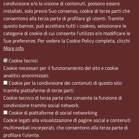
condivisione e/o la visione di contenuti, possono essere
Sede Centrale:
installati, solo previo Suo consenso, cookie di terze parti che
Via S. Aspreno, 2, 80133 Napoli NA
consentono alla terza parte di profilare gli utenti. Tramite
questo banner, può accettare tutti i cookies, selezionare le
Sede Secondaria:
categorie di cookie di cui consente l’utilizzo e/o modificare le
Corso Meridionale, 58 80143 Napoli NA
Sue preferenze. Per vedere la Cookie Policy completa, clicchi
Orari
More info
Dal lunedi al giovedì dalle ore 8.50 alle ore 12.00
Cookie tecnici
Il venerdì dalle ore 8.50 alle ore 11.00
Cookie necessari per il funzionamento del sito e cookie
analitici anonimizzati.
Social
Cookie per la condivisione dei contenuti di questo sito
tramite piattaforme di terze parti
Cookie tecnico di terza parte che consente la funzione di
condivisione tramite social network.
Cookie di piattaforme di social networking
Menù privacy
Cookie
Note Legali
Accesso riservato
Cookie legati alla visualizzazione di pagine social e contenuti
multimediali incorporati, che consentono alla terza parte di
profilare l'utente.