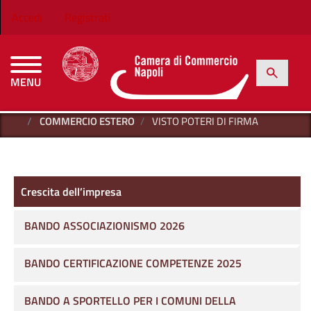
Salta al contenuto principale
Menu profilo utente
Accedi
Registrati
h
Cerca
MENU
CAMERE DI COMMERCIO D'ITALIA
HOME
CRESCITA DELL’IMPRESA
COMMERCIO ESTERO
VISTO POTERI DI FIRMA
Crescita dell’impresa
Crescita dell’impresa
BANDO ASSOCIAZIONISMO 2026
BANDO CERTIFICAZIONE COMPETENZE 2025
BANDO A SPORTELLO PER I COMUNI DELLA