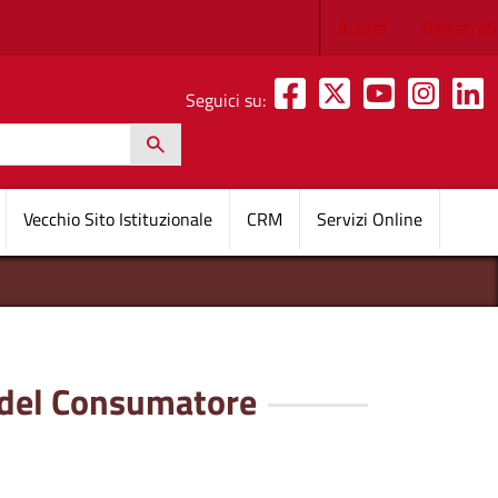
Menu profilo 
Accedi
Registrati
Seguici su:
h
pale
Vecchio Sito Istituzionale
CRM
Servizi Online
e del Consumatore