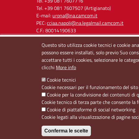
Tel. +39 081 7607716
Tel. +39 081 7607507 (Artigianato)
E-mail:
urpna@na.camcom.it
PEC:
cciaa.napoli@na.legalmail.camcom.it
C.F.: 80014190633
P.IVA: 03121650638
Questo sito utilizza cookie tecnici e cookie ana
Cod. IPA: cciaa_na
possono essere installati, solo previo Suo cons
accettare tutti i cookies, selezionare le catego
clicchi
More info
Cookie tecnici
Cookie necessari per il funzionamento del sito 
Cookie per la condivisione dei contenuti di 
Menù privacy
Cookie
Note Legali
Accesso riservato
Cookie tecnico di terza parte che consente la 
Cookie di piattaforme di social networking
Cookie legati alla visualizzazione di pagine soc
Conferma le scelte