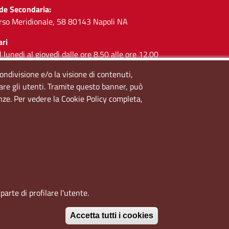
de Secondaria:
rso Meridionale, 58 80143 Napoli NA
ari
l lunedi al giovedì dalle ore 8.50 alle ore 12.00
 venerdì dalle ore 8.50 alle ore 11.00
condivisione e/o la visione di contenuti,
lare gli utenti. Tramite questo banner, può
cial
enze. Per vedere la Cookie Policy completa,
arte di profilare l'utente.
Accetta tutti i cookies
Revoca il conse