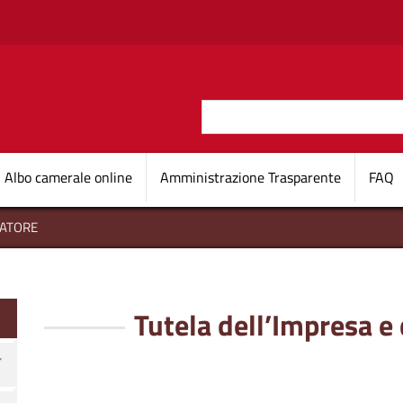
Salta al contenuto principale
Cerca
O D'ITALIA
Navigazione princi
Albo camerale online
Amministrazione Trasparente
FAQ
MATORE
onsumatore
Tutela dell’Impresa 