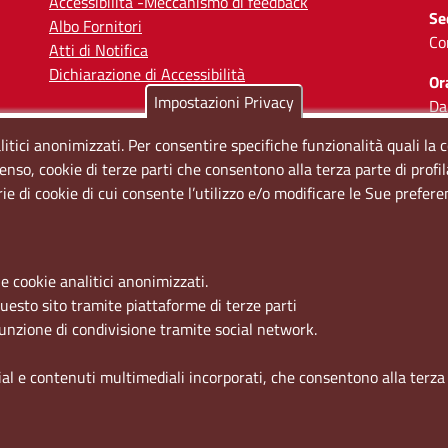
Accessibilità -Meccanismo di feedback
Se
Albo Fornitori
Co
Atti di Notifica
Dichiarazione di Accessibilità
Or
Impostazioni Privacy
Da
Il
litici anonimizzati. Per consentire specifiche funzionalità quali la 
enso, cookie di terze parti che consentono alla terza parte di profi
So
rie di cookie di cui consente l’utilizzo e/o modificare le Sue prefer
e cookie analitici anonimizzati.
questo sito tramite piattaforme di terze parti
funzione di condivisione tramite social network.
ial e contenuti multimediali incorporati, che consentono alla terza p