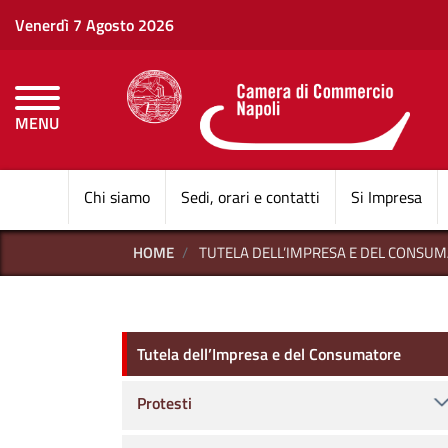
Venerdì 7 Agosto 2026
MENU
CAMERE DI COMMERCI
Chi siamo
Sedi, orari e contatti
Si Impresa
HOME
TUTELA DELL’IMPRESA E DEL CONSU
Tutela dell’Impresa e del C
Tutela dell’Impresa e del Consumatore
Protesti