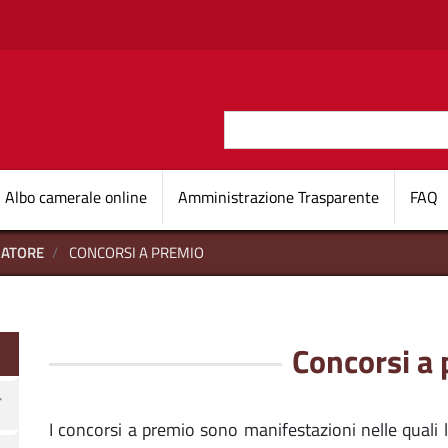
Salta al contenuto principale
Cerca
O D'ITALIA
Navigazione princi
Albo camerale online
Amministrazione Trasparente
FAQ
MATORE
CONCORSI A PREMIO
onsumatore
Concorsi a
I concorsi a premio sono manifestazioni nelle quali 