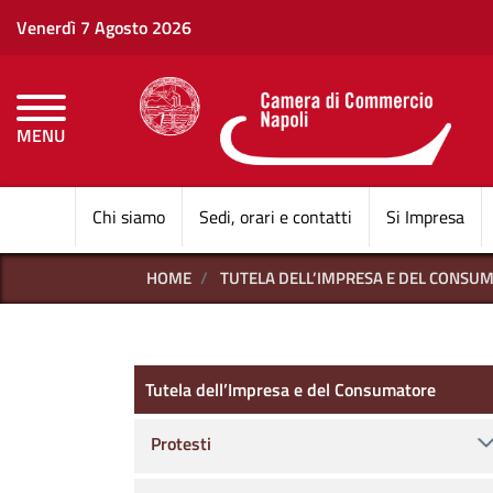
Venerdì 7 Agosto 2026
MENU
CAMERE DI COMMERCI
Chi siamo
Sedi, orari e contatti
Si Impresa
HOME
TUTELA DELL’IMPRESA E DEL CONSU
Tutela dell’Impresa e del C
Tutela dell’Impresa e del Consumatore
Protesti