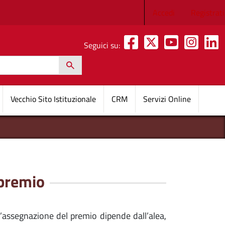
Menu profilo 
Accedi
Registrati
Seguici su:
h
pale
Vecchio Sito Istituzionale
CRM
Servizi Online
 premio
l’assegnazione del premio dipende dall’alea,