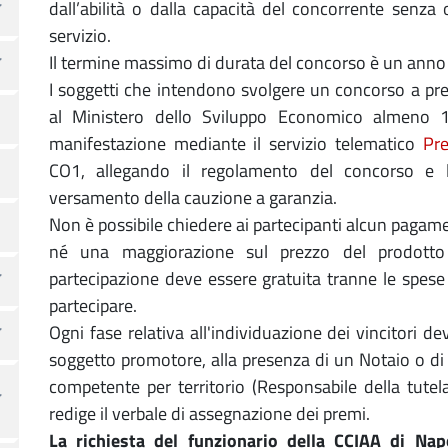
dall’abilità o dalla capacità del concorrente senza
servizio.
Il termine massimo di durata del concorso è un anno 
I soggetti che intendono svolgere un concorso a pr
al Ministero dello Sviluppo Economico almeno 15
manifestazione mediante il servizio telematico
Pr
CO1, allegando il regolamento del concorso e 
versamento della cauzione a garanzia.
Non è possibile chiedere ai partecipanti alcun pagam
né una maggiorazione sul prezzo del prodotto
partecipazione deve essere gratuita tranne le spese
partecipare.
Ogni fase relativa all'individuazione dei vincitori d
soggetto promotore, alla presenza di un Notaio o d
competente per territorio (Responsabile della tut
redige il verbale di assegnazione dei premi.
La richiesta del funzionario della CCIAA di Nap