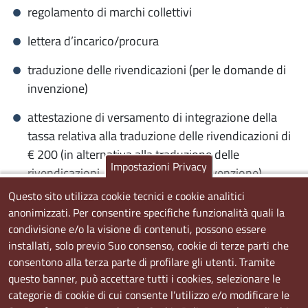
regolamento di marchi collettivi
lettera d’incarico/procura
traduzione delle rivendicazioni (per le domande di
invenzione)
attestazione di versamento di integrazione della
tassa relativa alla traduzione delle rivendicazioni di
€ 200 (in alternativa alla traduzione delle
Impostazioni Privacy
rivendicazioni, per le domande di invenzione)
Questo sito utilizza cookie tecnici e cookie analitici
Allo scopo di regolarizzare la domanda di brevetto o
anonimizzati. Per consentire specifiche funzionalità quali la
marchio, l’interessato deve depositare all’Ufficio
condivisione e/o la visione di contenuti, possono essere
Brevetti della Camera di Commercio, prima della
installati, solo previo Suo consenso, cookie di terze parti che
scadenza del termine, una comunicazione di
consentono alla terza parte di profilare gli utenti. Tramite
scioglimento di riserva, allegando la documentazione
questo banner, può accettare tutti i cookies, selezionare le
necessaria.
categorie di cookie di cui consente l’utilizzo e/o modificare le