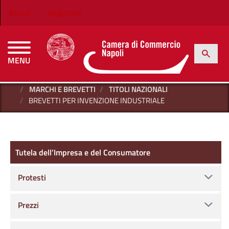
Salta al contenuto principale
Menu profilo utente
Accedi
Registrati
h
Cerca
MENU
CAMERE DI COMMERCIO D'ITALIA
HOME
TUTELA DELL’IMPRESA E DEL CONSUMATORE
MARCHI E BREVETTI
TITOLI NAZIONALI
BREVETTI PER INVENZIONE INDUSTRIALE
Tutela dell’Impresa e del Consumatore
Tutela dell’Impresa e del Consumatore
Protesti
Prezzi