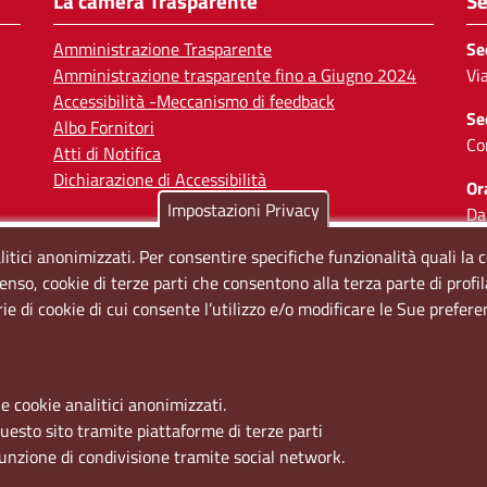
La camera Trasparente
Se
Amministrazione Trasparente
Se
Amministrazione trasparente fino a Giugno 2024
Vi
Accessibilità -Meccanismo di feedback
Se
Albo Fornitori
Co
Atti di Notifica
Dichiarazione di Accessibilità
Or
Impostazioni Privacy
Da
Il
litici anonimizzati. Per consentire specifiche funzionalità quali la 
enso, cookie di terze parti che consentono alla terza parte di profi
So
rie di cookie di cui consente l’utilizzo e/o modificare le Sue prefer
e cookie analitici anonimizzati.
questo sito tramite piattaforme di terze parti
funzione di condivisione tramite social network.