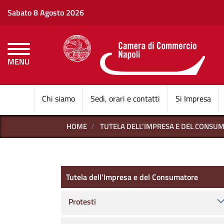
Sabato 8 Agosto 2026
MENU
CAMERE DI COMMERCI
Chi siamo
Sedi, orari e contatti
Si Impresa
HOME
TUTELA DELL’IMPRESA E DEL CONSU
Tutela dell’Impresa e del C
Tutela dell’Impresa e del Consumatore
Protesti