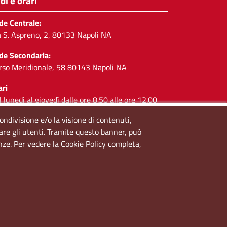
di e orari
de Centrale:
a S. Aspreno, 2, 80133 Napoli NA
de Secondaria:
rso Meridionale, 58 80143 Napoli NA
ari
l lunedi al giovedì dalle ore 8.50 alle ore 12.00
 venerdì dalle ore 8.50 alle ore 11.00
condivisione e/o la visione di contenuti,
lare gli utenti. Tramite questo banner, può
cial
enze. Per vedere la Cookie Policy completa,