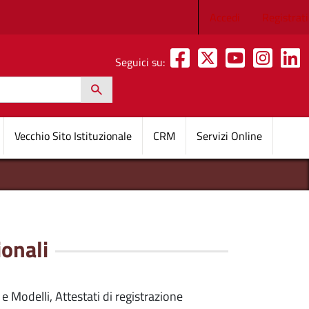
Menu profilo 
Accedi
Registrati
Seguici su:
h
pale
Vecchio Sito Istituzionale
CRM
Servizi Online
ionali
e Modelli, Attestati di registrazione