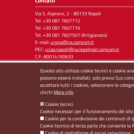
Contatti
Via S. Aspreno, 2
- 80133 Napoli
Tel.
+39 081 7607712
Tel. +39 081 7607716
Tel. +39 081 7607507 (Artigianato)
E-mail:
urpna@na.camcom.it
PEC:
cciaa.napoli@na.legalmail.camcom.it
C.F.: 80014190633
P.IVA: 03121650638
Questo sito utilizza cookie tecnici e cookie ana
Cod. IPA: cciaa_na
possono essere installati, solo previo Suo cons
accettare tutti i cookies, selezionare le catego
clicchi
More info
Cookie tecnici
Cookie necessari per il funzionamento del sito 
Cookie per la condivisione dei contenuti di 
Menù privacy
Cookie
Note Legali
Accesso riservato
Cookie tecnico di terza parte che consente la 
Cookie di piattaforme di social networking