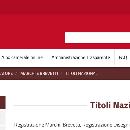
Salta al contenuto principale
Cerca
O D'ITALIA
Navigazione princi
Albo camerale online
Amministrazione Trasparente
FAQ
MATORE
MARCHI E BREVETTI
TITOLI NAZIONALI
onsumatore
Titoli Naz
Registrazione Marchi, Brevetti, Registrazione Disegni 