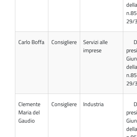
dell
n.85
29/
Carlo Boffa
Consigliere
Servizi alle
D
imprese
pres
Giun
dell
n.85
29/
Clemente
Consigliere
Industria
D
Maria del
pres
Gaudio
Giun
dell