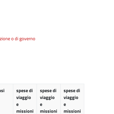
rezione o di governo
si
spese di
spese di
spese di
viaggio
viaggio
viaggio
e
e
e
missioni
missioni
missioni