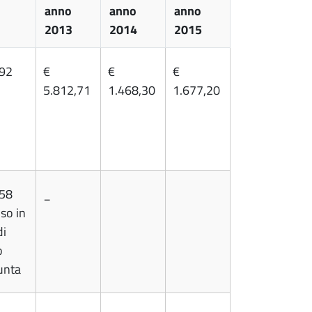
anno
anno
anno
2013
2014
2015
,92
€
€
€
5.812,71
1.468,30
1.677,20
,58
_
so in
di
o
unta