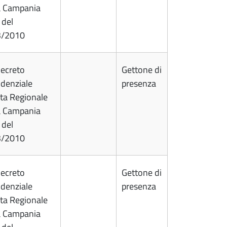
a Campania
 del
3/2010
ecreto
Gettone di
idenziale
presenza
ta Regionale
a Campania
 del
3/2010
ecreto
Gettone di
idenziale
presenza
ta Regionale
a Campania