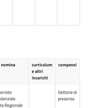
o nomina
curriculum
compensi
e altri
incarichi
ecreto
Gettone di
idenziale
presenza
ta Regionale