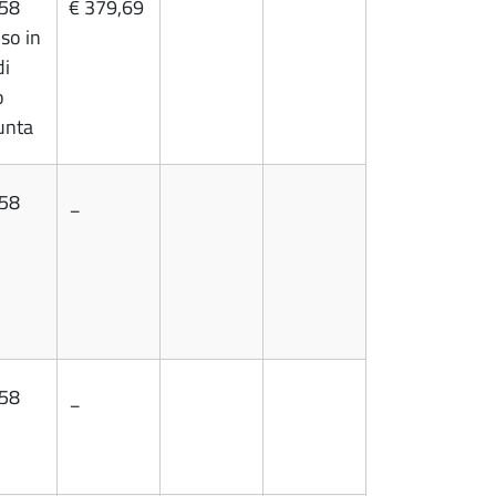
,58
€ 379,69
so in
di
o
unta
,58
_
,58
_