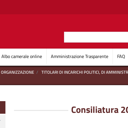
Salta al contenuto principale
Cerca
O D'ITALIA
Navigazione princi
Albo camerale online
Amministrazione Trasparente
FAQ
ORGANIZZAZIONE
TITOLARI DI INCARICHI POLITICI, DI AMMINIS
te
Consiliatura 