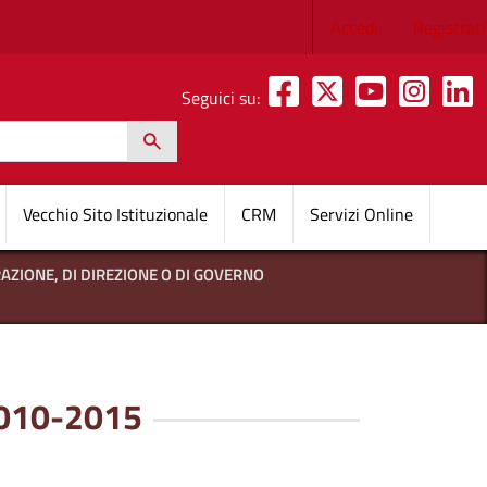
Menu profilo 
Accedi
Registrati
Seguici su:
h
pale
Vecchio Sito Istituzionale
CRM
Servizi Online
TRAZIONE, DI DIREZIONE O DI GOVERNO
2010-2015