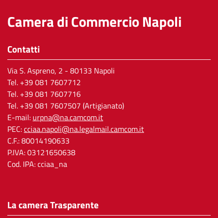
Camera di Commercio Napoli
Contatti
Via S. Aspreno, 2
- 80133 Napoli
Tel.
+39 081 7607712
Tel. +39 081 7607716
Tel. +39 081 7607507 (Artigianato)
E-mail:
urpna@na.camcom.it
PEC:
cciaa.napoli@na.legalmail.camcom.it
C.F.: 80014190633
P.IVA: 03121650638
Cod. IPA: cciaa_na
La camera Trasparente