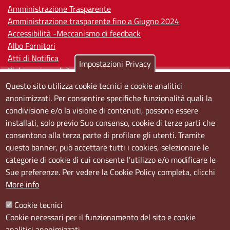
Amministrazione Trasparente
Amministrazione trasparente fino a Giugno 2024
Accessibilità -Meccanismo di feedback
Albo Fornitori
Atti di Notifica
Impostazioni Privacy
Dichiarazione di Accessibilità
Questo sito utilizza cookie tecnici e cookie analitici
Sedi e orari
anonimizzati. Per consentire specifiche funzionalità quali la
condivisione e/o la visione di contenuti, possono essere
Sede Centrale:
installati, solo previo Suo consenso, cookie di terze parti che
Via S. Aspreno, 2, 80133 Napoli NA
consentono alla terza parte di profilare gli utenti. Tramite
questo banner, può accettare tutti i cookies, selezionare le
Sede Secondaria:
categorie di cookie di cui consente l’utilizzo e/o modificare le
Corso Meridionale, 58 80143 Napoli NA
Sue preferenze. Per vedere la Cookie Policy completa, clicchi
Orari
More info
Dal lunedi al giovedì dalle ore 8.50 alle ore 12.00
Cookie tecnici
Il venerdì dalle ore 8.50 alle ore 11.00
Cookie necessari per il funzionamento del sito e cookie
analitici anonimizzati.