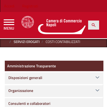
Salta al contenuto principale
Menu profilo utente
Accedi
Registrati
h
Cerca
MENU
CAMERE DI COMMERCIO D'ITALIA
HOME
AMMINISTRAZIONE TRASPARENTE
SERVIZI EROGATI
COSTI CONTABILIZZATI
Amministrazione Trasparente
Amministrazione Trasparente
Disposizioni generali
Organizzazione
Consulenti e collaboratori