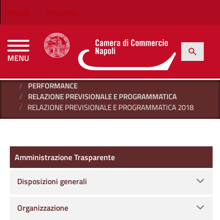
Salta al contenuto principale
Menu profilo utente
Accedi
Registrati
h
Cerca
MENU
CAMERE DI COMMERCIO D'ITALIA
HOME
AMMINISTRAZIONE TRASPARENTE
PERFORMANCE
RELAZIONE PREVISIONALE E PROGRAMMATICA
RELAZIONE PREVISIONALE E PROGRAMMATICA 2018
Amministrazione Trasparente
Amministrazione Trasparente
Disposizioni generali
Organizzazione