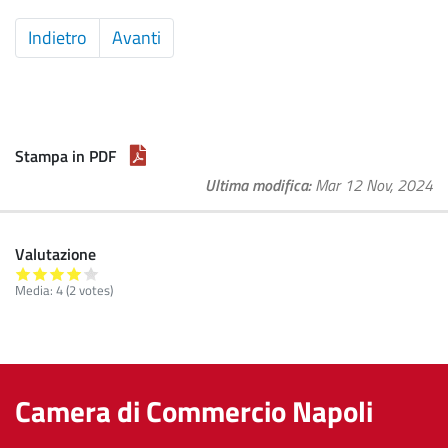
Articolo
Indietro
Articolo
Avanti
precedente:
successivo:
Relazione
Relazione
previsionale
previsionale
e
e
programmatica
programmatica
Stampa in PDF
2019
2017
Ultima modifica
Mar 12 Nov, 2024
Valutazione
Media:
4
(
2
votes)
Camera di Commercio Napoli