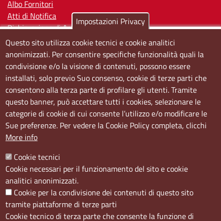
Albo Fornitori
Atti di Notifica
Impostazioni Privacy
Dichiarazione di Accessibilità
Questo sito utilizza cookie tecnici e cookie analitici
Sedi e orari
anonimizzati. Per consentire specifiche funzionalità quali la
condivisione e/o la visione di contenuti, possono essere
Sede Centrale:
installati, solo previo Suo consenso, cookie di terze parti che
Via S. Aspreno, 2, 80133 Napoli NA
consentono alla terza parte di profilare gli utenti. Tramite
questo banner, può accettare tutti i cookies, selezionare le
Sede Secondaria:
categorie di cookie di cui consente l’utilizzo e/o modificare le
Corso Meridionale, 58 80143 Napoli NA
Sue preferenze. Per vedere la Cookie Policy completa, clicchi
Orari
More info
Dal lunedi al giovedì dalle ore 8.50 alle ore 12.00
Cookie tecnici
Il venerdì dalle ore 8.50 alle ore 11.00
Cookie necessari per il funzionamento del sito e cookie
analitici anonimizzati.
Social
Cookie per la condivisione dei contenuti di questo sito
tramite piattaforme di terze parti
Cookie tecnico di terza parte che consente la funzione di