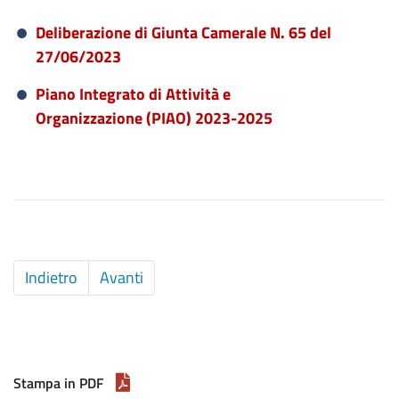
Deliberazione di Giunta Camerale N. 65 del
27/06/2023
Piano Integrato di Attività e
Organizzazione (PIAO) 2023-2025
Articolo
Indietro
Articolo
Avanti
precedente:
successivo:
Piano
Piano
Integrato
Integrato
di
di
Attività
Attività
Stampa in PDF
e
e