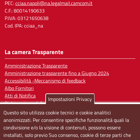
PEC:
cciaa.napoli@na.legalmail.camcom.it
C.F.: 80014190633
P.IVA: 03121650638
Cod. IPA: cciaa_na
La camera Trasparente
Amministrazione Trasparente
Amministrazione trasparente fino a Giugno 2024
Accessibilità -Meccanismo di feedback
Albo Fornitori
Atti di Notifica
Impostazioni Privacy
Dichiarazione di Accessibilità
Questo sito utilizza cookie tecnici e cookie analitici
Sedi e orari
anonimizzati. Per consentire specifiche funzionalità quali la
condivisione e/o la visione di contenuti, possono essere
Sede Centrale:
installati, solo previo Suo consenso, cookie di terze parti che
Via S. Aspreno, 2, 80133 Napoli NA