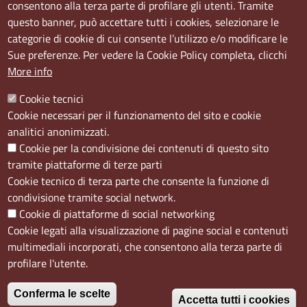
consentono alla terza parte di profilare gli utenti. Tramite
questo banner, può accettare tutti i cookies, selezionare le
Sede Secondaria:
categorie di cookie di cui consente l’utilizzo e/o modificare le
Corso Meridionale, 58 80143 Napoli NA
Sue preferenze. Per vedere la Cookie Policy completa, clicchi
Orari
More info
Dal lunedi al giovedì dalle ore 8.50 alle ore 12.00
Cookie tecnici
Il venerdì dalle ore 8.50 alle ore 11.00
Cookie necessari per il funzionamento del sito e cookie
analitici anonimizzati.
Social
Cookie per la condivisione dei contenuti di questo sito
tramite piattaforme di terze parti
Cookie tecnico di terza parte che consente la funzione di
condivisione tramite social network.
Cookie di piattaforme di social networking
Menù privacy
Cookie
Note Legali
Accesso riservato
Cookie legati alla visualizzazione di pagine social e contenuti
multimediali incorporati, che consentono alla terza parte di
profilare l'utente.
Conferma le scelte
Accetta tutti i cookies