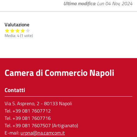
Ultima modifica
Lun 04 Nov, 2024
Organizzazione
Organizzazione
(PIAO)
(PIAO)
2024-
2022-
Valutazione
2026
2024
Media:
4
(
1
vote)
Camera di Commercio Napoli
Contatti
Via S. Aspreno, 2
- 80133 Napoli
Tel.
+39 081 7607712
Tel. +39 081 7607716
Tel. +39 081 7607507 (Artigianato)
E-mail:
urpna@na.camcom.it