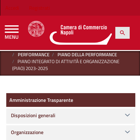
Salta al contenuto principale
Menu profilo utente
Accedi
Registrati
h
Cerca
MENU
CAMERE DI COMMERCIO D'ITALIA
HOME
AMMINISTRAZIONE TRASPARENTE
PERFORMANCE
PIANO DELLA PERFORMANCE
PIANO INTEGRATO DI ATTIVITÀ E ORGANIZZAZIONE
(PIAO) 2023-2025
Amministrazione Trasparente
Amministrazione Trasparente
Disposizioni generali
Organizzazione