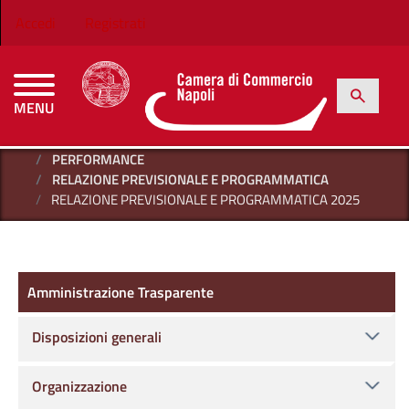
Salta al contenuto principale
Menu profilo utente
Accedi
Registrati
h
Cerca
MENU
CAMERE DI COMMERCIO D'ITALIA
HOME
AMMINISTRAZIONE TRASPARENTE
PERFORMANCE
RELAZIONE PREVISIONALE E PROGRAMMATICA
RELAZIONE PREVISIONALE E PROGRAMMATICA 2025
Amministrazione Trasparente
Amministrazione Trasparente
Disposizioni generali
Organizzazione