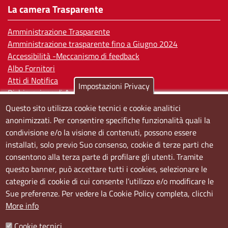
La camera Trasparente
Amministrazione Trasparente
Amministrazione trasparente fino a Giugno 2024
Accessibilità -Meccanismo di feedback
Albo Fornitori
Atti di Notifica
Impostazioni Privacy
Dichiarazione di Accessibilità
Questo sito utilizza cookie tecnici e cookie analitici
Sedi e orari
anonimizzati. Per consentire specifiche funzionalità quali la
condivisione e/o la visione di contenuti, possono essere
Sede Centrale:
installati, solo previo Suo consenso, cookie di terze parti che
Via S. Aspreno, 2, 80133 Napoli NA
consentono alla terza parte di profilare gli utenti. Tramite
questo banner, può accettare tutti i cookies, selezionare le
Sede Secondaria:
categorie di cookie di cui consente l’utilizzo e/o modificare le
Corso Meridionale, 58 80143 Napoli NA
Sue preferenze. Per vedere la Cookie Policy completa, clicchi
Orari
More info
Dal lunedi al giovedì dalle ore 8.50 alle ore 12.00
Cookie tecnici
Il venerdì dalle ore 8.50 alle ore 11.00