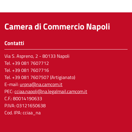
Camera di Commercio Napoli
Contatti
Via S. Aspreno, 2
- 80133 Napoli
Tel.
+39 081 7607712
Tel. +39 081 7607716
Tel. +39 081 7607507 (Artigianato)
E-mail:
urpna@na.camcom.it
PEC:
cciaa.napoli@na.legalmail.camcom.it
C.F.: 80014190633
P.IVA: 03121650638
Cod. IPA: cciaa_na