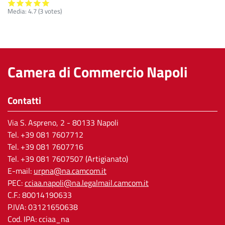
Media:
4.7
(
3
votes)
Camera di Commercio Napoli
Contatti
Via S. Aspreno, 2
- 80133 Napoli
Tel.
+39 081 7607712
Tel. +39 081 7607716
Tel. +39 081 7607507 (Artigianato)
E-mail:
urpna@na.camcom.it
PEC:
cciaa.napoli@na.legalmail.camcom.it
C.F.: 80014190633
P.IVA: 03121650638
Cod. IPA: cciaa_na