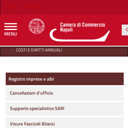
Salta al contenuto principale
Menu profilo utente
Accedi
Registrati
Ce
MENU
CAMERE DI COMMERCIO D'ITALIA
HOME
REGISTRO IMPRESE E ALBI
AREA AMBIENTE
COSTI E DIRITTI ANNUALI
Registro imprese e albi
Registro imprese e albi
Cancellazioni d'ufficio
Supporto specialistico SARI
Visure Fascicoli Bilanci