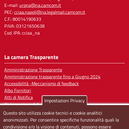
E-mail:
urpna@na.camcom.it
PEC:
cciaa.napoli@na.legalmail.camcom.it
C.F.: 80014190633
P.IVA: 03121650638
Cod. IPA: cciaa_na
La camera Trasparente
Amministrazione Trasparente
Amministrazione trasparente fino a Giugno 2024
Accessibilità -Meccanismo di feedback
Albo Fornitori
Atti di Notifica
Impostazioni Privacy
Dichiarazione di Accessibilità
Questo sito utilizza cookie tecnici e cookie analitici
Sedi e orari
anonimizzati. Per consentire specifiche funzionalità quali la
condivisione e/o la visione di contenuti, possono essere