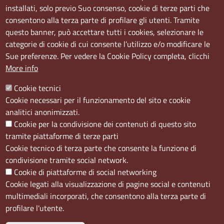
Sede Centrale:
installati, solo previo Suo consenso, cookie di terze parti che
Via S. Aspreno, 2, 80133 Napoli NA
consentono alla terza parte di profilare gli utenti. Tramite
questo banner, può accettare tutti i cookies, selezionare le
Sede Secondaria:
categorie di cookie di cui consente l’utilizzo e/o modificare le
Corso Meridionale, 58 80143 Napoli NA
Sue preferenze. Per vedere la Cookie Policy completa, clicchi
Orari
More info
Dal lunedi al giovedì dalle ore 8.50 alle ore 12.00
Cookie tecnici
Il venerdì dalle ore 8.50 alle ore 11.00
Cookie necessari per il funzionamento del sito e cookie
analitici anonimizzati.
Social
Cookie per la condivisione dei contenuti di questo sito
tramite piattaforme di terze parti
Cookie tecnico di terza parte che consente la funzione di
condivisione tramite social network.
Cookie di piattaforme di social networking
Menù privacy
Cookie
Note Legali
Accesso riservato
Cookie legati alla visualizzazione di pagine social e contenuti
multimediali incorporati, che consentono alla terza parte di
profilare l'utente.