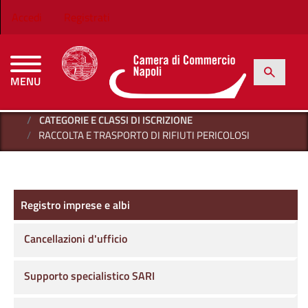
Salta al contenuto principale
Menu profilo utente
Accedi
Registrati
h
Cerca
MENU
CAMERE DI COMMERCIO D'ITALIA
HOME
REGISTRO IMPRESE E ALBI
AREA AMBIENTE
CATEGORIE E CLASSI DI ISCRIZIONE
RACCOLTA E TRASPORTO DI RIFIUTI PERICOLOSI
Registro imprese e albi
Registro imprese e albi
Cancellazioni d'ufficio
Supporto specialistico SARI