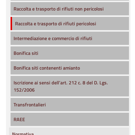
Raccolta e trasporto di rifiuti non pericolosi
Raccolta e trasporto di rifiuti pericolosi
Intermediazione e commercio di rifiuti
Bonifica siti
Bonifica siti contenenti amianto
Iscrizione ai sensi dell’art. 212 c. 8 del D. Lgs.
152/2006
Transfrontalieri
RAEE
Normativa