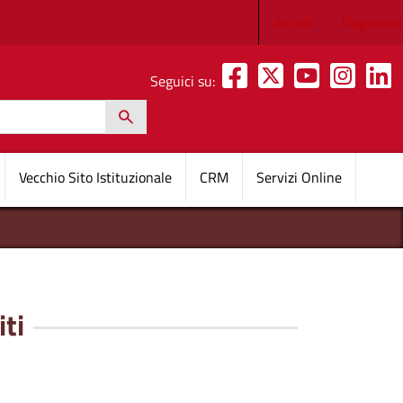
Menu profilo 
Accedi
Registrati
Seguici su:
h
pale
Vecchio Sito Istituzionale
CRM
Servizi Online
ti