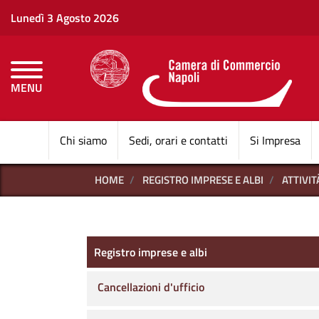
Lunedì 3 Agosto 2026
MENU
CAMERE DI COMMERCI
Chi siamo
Sedi, orari e contatti
Si Impresa
HOME
REGISTRO IMPRESE E ALBI
ATTIVI
Registro imprese e albi
Registro imprese e albi
Cancellazioni d'ufficio