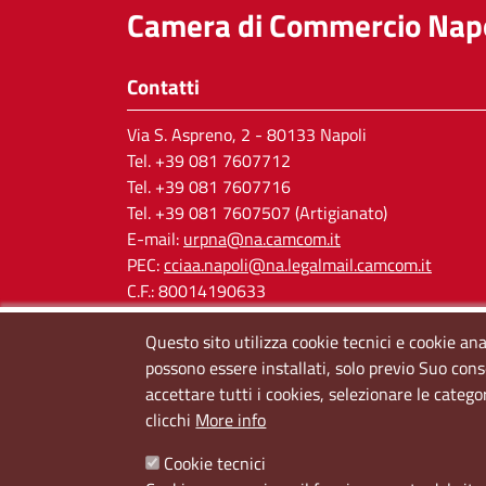
Camera di Commercio Napo
Contatti
Via S. Aspreno, 2
- 80133 Napoli
Tel.
+39 081 7607712
Tel. +39 081 7607716
Tel. +39 081 7607507 (Artigianato)
E-mail:
urpna@na.camcom.it
PEC:
cciaa.napoli@na.legalmail.camcom.it
C.F.: 80014190633
P.IVA: 03121650638
Questo sito utilizza cookie tecnici e cookie ana
Cod. IPA: cciaa_na
possono essere installati, solo previo Suo cons
accettare tutti i cookies, selezionare le catego
clicchi
More info
Cookie tecnici