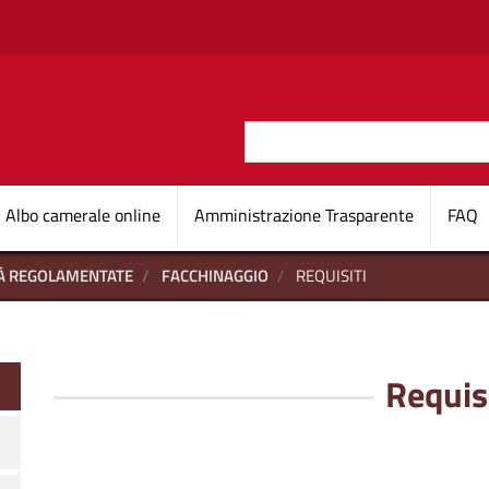
Salta al contenuto principale
Cerca
O D'ITALIA
Navigazione princi
Albo camerale online
Amministrazione Trasparente
FAQ
TÀ REGOLAMENTATE
FACCHINAGGIO
REQUISITI
Requisi