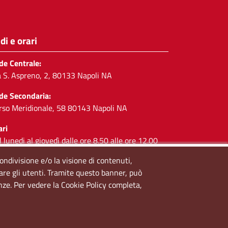
di e orari
de Centrale:
a S. Aspreno, 2, 80133 Napoli NA
de Secondaria:
rso Meridionale, 58 80143 Napoli NA
ari
l lunedi al giovedì dalle ore 8.50 alle ore 12.00
 venerdì dalle ore 8.50 alle ore 11.00
condivisione e/o la visione di contenuti,
lare gli utenti. Tramite questo banner, può
cial
enze. Per vedere la Cookie Policy completa,